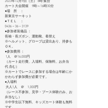
2023年12月9日（土） 8時 集合　   
カート大会開催　9時～16時30分
●場　所　：　
新東京サーキット
●ＴＥＬ　：　
0436－36－3139
●参加者装備品 ：　
長袖・長ズボン、運動靴、着替え
※ヘルメット、グローブは貸出あり、持参も
ＯＫ。
●参加費用 ：   
 1人　＠16,000円
（カート走行費、入場料、保険料、お弁当
代 含む）
※カートでレースに参加する場合は年齢にか
かわらず参加費が必要です。
●入場料
 大人1人　＠　1,000円
（レース不参加、見学・ブース体験のみ、お
弁当なし）
※中学生以下無料、キッズカート体験も無料
です。