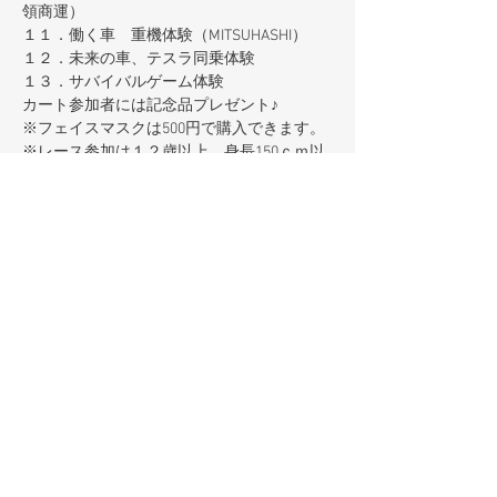
領商運）
１１．働く車　重機体験（MITSUHASHI）
１２．未来の車、テスラ同乗体験
１３．サバイバルゲーム体験
カート参加者には記念品プレゼント♪
※フェイスマスクは500円で購入できます。
※レース参加は１２歳以上、身長150ｃｍ以
上。
※免許・ライセンスは不要です。
チケット詳細
販売終了
チケットの種類
KK感謝祭 2023 参加費
詳細を見る
価格