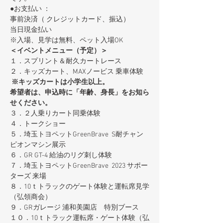
●お支払い ： 　
事前決済（ クレジットカード、振込）
当日現金払い
※入場、見学は無料、ペット入場OK
＜イベントメニュー（予定）＞
１．スプリント＆耐久カートレース
２．キッズカート、MAXノービス 乗車体験
※キッズカートは小学生以上。
希望者は、申込時に「年齢、身長」をお知ら
せください。
３．２人乗りカート同乗体験
４．トークショー
５．埼玉トヨペットGreenBrave  S耐チャン
ピオンマシン展示
６．GR GT-4 給油のリグ刺し体験
７．埼玉トヨペットGreenBrave  2023 サポー
ターズ 来場
８．10ｔトラックのゲート体験と運転席見学
（弘領商会）
９．GRガレージ 浦和美園店　特別ブース
１０．10ｔトラック運転席・ゲート体験（弘